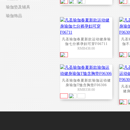
瑜伽垫及辅具
瑜伽饰品
凡圣瑜伽春夏新款运动健身瑜
凡圣
伽七分裤孕妇可穿F06711
伽不
RMB438.00
凡圣瑜伽春夏新款瑜伽运动健
身瑜伽T恤含胸垫F06306
凡圣
RMB338.00
健身