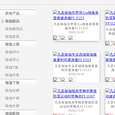
所有产品
瑜伽新品
凡圣瑜伽吊带背心u领修身显瘦
健身服FL11223
瑜伽畅销品
凡圣
RMB358.00
聚拢
瑜伽套装
瑜伽上装
瑜伽BRA
瑜伽背心
凡圣瑜伽专业高端瑜伽服春夏
凡圣
瑜伽T恤
时尚紧身服FL11113
跑
RMB258.00
瑜伽外套
瑜伽下装
瑜伽短裤
瑜伽中裤
凡圣瑜伽细肩带胸垫聚拢防震
凡圣
瑜伽长裤
运动织带胸衣FL11107
身
RMB278.00
瑜伽配饰